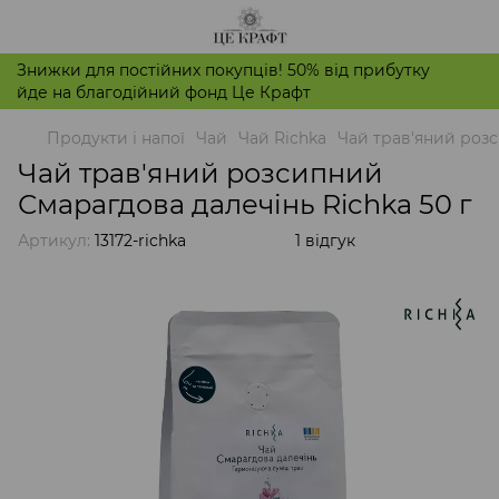
Знижки для постійних покупців! 50% від прибутку
йде на благодійний фонд Це Крафт
Продукти і напої
Чай
Чай Richka
Чай трав'яний розс
Чай трав'яний розсипний
Смарагдова далечінь Richka 50 г
Артикул:
13172-richka
1 відгук