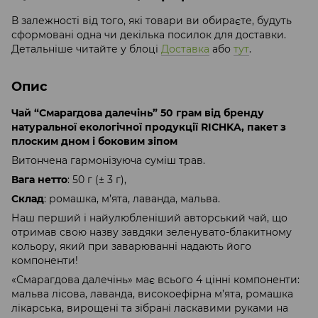
В залежності від того, які товари ви обираєте, будуть
сформовані одна чи декілька посилок для доставки.
Детальніше читайте у блоці
Доставка
або
тут
.
Опис
Чай “Смарагдова далечінь” 50 грам від бренду
натуральної екологічної продукції RICHKA, пакет з
плоским дном і боковим зіпом
Витончена гармонізуюча суміш трав.
Вага нетто
: 50 г (± 3 г),
Склад
: ромашка, м’ята, лаванда, мальва.
Наш перший і найулюбленіший авторський чай, що
отримав свою назву завдяки зеленувато-блакитному
кольору, який при заварюванні надають його
компоненти!
«Смарагдова далечінь» має всього 4 цінні компоненти:
мальва лісова, лаванда, високоефірна м’ята, ромашка
лікарська, вирощені та зібрані ласкавими руками на