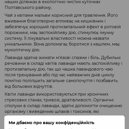
наших ділянках в екологічно чистих куточках
Полтавського району.
Чай з квітами мальви корисний для травлення. Його
вживання благотворно впливає на кишківник і
забезпечує хороший протизапальний ефект в ротовій
порожнині, має заспокійливу дію, стимулює імунну
систему. Її лікувальні властивості можна назвати
унікальними. Вона допомагає боротися з кашлем, має
муколітичну дію.
Лаванда здатна знімати м’язові спазми і біль. Дубильні
речовини в складі квітів лаванди мають заспокійливу і
протизапальну дію, так що чашка лавандового чаю
після тренування або під час найважчих днів циклу
помітно поліпшить загальне самопочуття і позбавить
від больових відчуттів.
Квіти лаванди використовуються при хронічних
стресових станах, тривозі, дратівливості. Органічні
сполуки в складі лаванди, здатні допомогти очищенню
організму і виведенню шлаків і токсинів, які
безпосередньо впливають на стан нашої шкіри. Чашка
Ми дбаємо про вашу конфіденційність
лавандового чаю зробить свою справу зсередини!