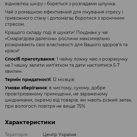
відновлює шкіру і бореться з розладами шлунка.
Чай з ромашкою ефективний для лікування стресу і
тривожного стану і допомагає боротися з хронічним
стресом.
Кращого складу годі й шукати! Поєднані у чаї
«Смарагдова далечінь» рослини максимально
розкривають свої властивості для Вашого здоров’я та
краси!
Спосіб приготування
: 1 чайну ложку чаю з розрахунку
на 1 чашку залити кип’ятком та дати настоятися 5-7
хвилин.
Термін придатності
: 12 місяців
Умови зберігання
: в чистому, сухому, добре
провітрюваному приміщенні, не зараженому
шкідниками, окремо від товарів, які мають різкий запах,
при вологості повітря не вище 75%
Характеристики
Територія
Центр України