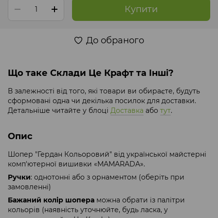
Купити
До обраного
Що таке Склади Це Крафт та Інші?
В залежності від того, які товари ви обираєте, будуть
сформовані одна чи декілька посилок для доставки.
Детальніше читайте у блоці
Доставка
або
тут
.
Опис
Шопер "Гердан Кольоровий" від української майстерні
комп'ютерної вишивки «MAMARADA».
Ручки
: однотонні або з орнаментом (оберіть при
замовленні)
Бажаний колір шопера
можна обрати із палітри
кольорів (наявність уточнюйте, будь ласка, у