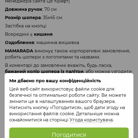
менеджера сайта Це Крафт)
Довжина ручок
: 70 см
Розмір шопера
: 35х45 см
Застібка на кнопці
Всередині є
кишеня
Оздоблення
: машинна вишивка
MAMARADA
виконує також корпоративні замовлення,
робить шопери з логотипами та назвами.
В коментарі до замовленні вкажіть, будь ласка,
бажаний колір шопера із палітри
, або можна узгодити
всі деталі замовлення за телефоном 066-898-22-24.
Ми дбаємо про вашу конфіденційність
Замовлення в індивідуальних кольорах виконується
Цей веб-сайт використовує файли cookie для
протягом 5 робочих днів.
безпечної та оптимальної роботи сайту. Ви можете
Купуючи вишиті шопери
MAMARADA
, розвиваємо
змінити це в налаштуваннях вашого браузера.
українське та зберігаємо традиції!
Натисніть кнопку «Погодитися», щоб дати згоду на
використання файлів cookie. Детальніше можна
Шопери мають гарну якісну тканину і унікальну
ознайомитися на сторінці
Угода користувача
.
вишивку.
Тканина «Грета» — це змішаний матеріал, основою
Погодитися
якого є бавовна (20–50%) та поліестер (50–80%).