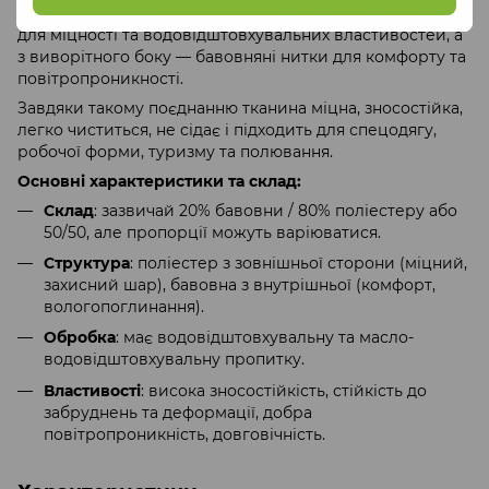
Зазвичай з лицьового боку виведені поліефірні нитки
для міцності та водовідштовхувальних властивостей, а
з виворітного боку — бавовняні нитки для комфорту та
повітропроникності.
Завдяки такому поєднанню тканина міцна, зносостійка,
легко чиститься, не сідає і підходить для спецодягу,
робочої форми, туризму та полювання.
Основні характеристики та склад:
Склад
: зазвичай 20% бавовни / 80% поліестеру або
50/50, але пропорції можуть варіюватися.
Структура
: поліестер з зовнішньої сторони (міцний,
захисний шар), бавовна з внутрішньої (комфорт,
вологопоглинання).
Обробка
: має водовідштовхувальну та масло-
водовідштовхувальну пропитку.
Властивості
: висока зносостійкість, стійкість до
забруднень та деформації, добра
повітропроникність, довговічність.