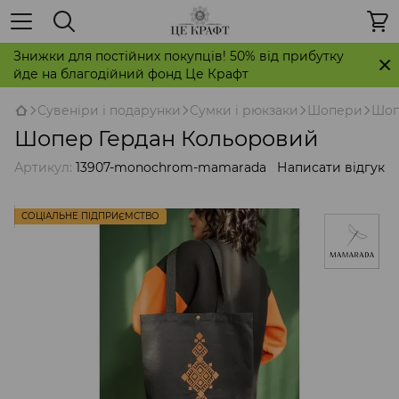
Знижки для постійних покупців! 50% від прибутку
йде на благодійний фонд Це Крафт
Сувеніри і подарунки
Сумки і рюкзаки
Шопери
Шоп
Шопер Гердан Кольоровий
Артикул:
13907-monochrom-mamarada
Написати відгук
СОЦІАЛЬНЕ ПІДПРИЄМСТВО