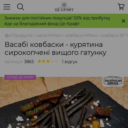
Знижки для постійних покупців! 50% від прибутку
йде на благодійний фонд Це Крафт
Продукти і напої
М'ясо і ковбаси
М'ясо і ковбаси ФГ 
Васабі ковбаски - курятина
сирокопчені вищого гатунку
Артикул:
3865
1 відгук
СКЛАД ЦЕ КРАФТ