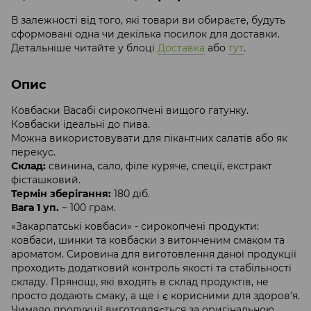
В залежності від того, які товари ви обираєте, будуть
сформовані одна чи декілька посилок для доставки.
Детальніше читайте у блоці
Доставка
або
тут
.
Опис
Ковбаски Васабі сирокопчені вищого гатунку.
Ковбаски ідеальні до пива.
Можна використовувати для пікантних салатів або як
перекус.
Склад:
свинина, сало, філе куряче, спеції, екстракт
фісташковий.
Термін зберігання:
180 діб.
Вага 1 уп.
~ 100 грам.
«Закарпатські ковбаси» - сирокопчені продукти:
ковбаси, шинки та ковбаски з витонченим смаком та
ароматом. Сировина для виготовлення даної продукції
проходить додатковий контроль якості та стабільності
складу. Прянощі, які входять в склад продуктів, не
просто додають смаку, а ще і є корисними для здоров’я.
Чимало продукції виготовляється за оригінальною