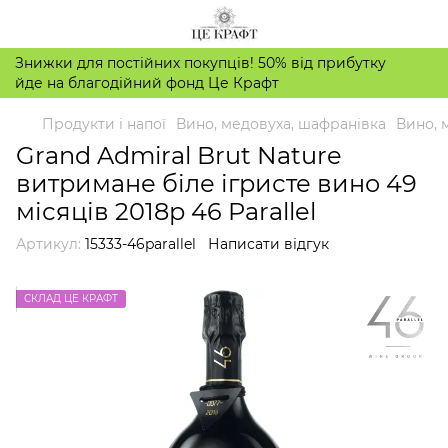
Знижки для постійних покупців! 50% від прибутку
йде на благодійний фонд Це Крафт
Продукти і напої
Вино, медовуха, шафранівка
Вино, 
Grand Admiral Brut Nature
витримане біле ігристе вино 49
місяців 2018р 46 Parallel
Артикул:
15333-46parallel
Написати відгук
СКЛАД ЦЕ КРАФТ