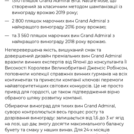
1310 пляшок Grand Admiral Brut Nature Rose, що
створений за класичним методом шампанізації із
винограду врожаю 2019 року;
2 800 пляшок марочних вин Grand Admiral з
найкращого винограду 2016 року врожаю;
та 3 560 пляшок марочних вин Grand Admiral з
найкращого винограду 2018 року врожаю.
Неперевершена якість, вишуканий смак та
довершений дизайн преміальних вин Grand Admiral
вразили винних експертів від Японії до консультанта Її
Високості Королеви Великобританії Дженсіс Робінсон,
поповнили колекції справжніх винних гурманів на всіх
континентах та принесли компанії ключові перемоги
найавторитетніших світових конкурсів. Це не просто
привід для гордості, це також підтвердження вірно
обраного шляху розвитку компанії.
Обираючи виноград для тихих вин Grand Admiral,
суворо контролюється весь процес росту та
дозрівання винограду: залишається від 1,6 до 3 кг ягід
на лозі, що дає змогу досягти максимального балансу
букету та смаку у наших винах. Для 24-х місяців