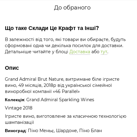
До обраного
Що таке Склади Це Крафт та Інші?
В залежності від того, які товари ви обираєте, будуть
сформовані одна чи декілька посилок для доставки.
Детальніше читайте у блоці
Доставка
або
тут
.
Опис
Grand Admiral Brut Nature, витримане біле ігристе
вино, 49 місяців, 2018р від української сімейної
виноробної компанії «46 Parallel»
Колекція
: Grand Admiral Sparkling Wines
Vintage 2018
Ігристе вино, виготовлене за класичною технологією
шампанізації
Виноград
: Піно Меньє, Шардоне, Піно Блан