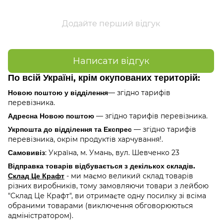
Додайте перший відгук
Написати відгук
По всій Україні, крім окупованих територій:
Новою поштою у відділення
— згідно тарифів
перевізника.
Адресна Новою поштою
— згідно тарифів перевізника.
Укрпошта до відділення та Експрес
— згідно тарифів
перевізника, окрім продуктів харчування!.
Самовивіз
: Україна, м. Умань, вул. Шевченко 23
Відправка товарів відбувається з декількох складів.
Склад Це Крафт
- ми маємо великий склад товарів
різних виробників, тому замовляючи товари з лейбою
"Склад Це Крафт", ви отримаєте одну посилку зі всіма
обраними товарами (виключення обговорюються
адміністратором).