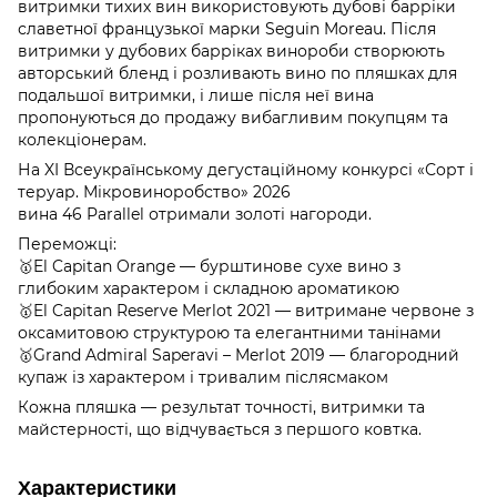
витримки тихих вин використовують дубові барріки
славетної французької марки Seguin Moreau. Після
витримки у дубових барріках винороби створюють
авторський бленд і розливають вино по пляшках для
подальшої витримки, і лише після неї вина
пропонуються до продажу вибагливим покупцям та
колекціонерам.
На XI Всеукраїнському дегустаційному конкурсі «Сорт і
теруар. Мікровиноробство» 2026
вина 46 Parallel отримали золоті нагороди.
Переможці:
🥇El Capitan Orange — бурштинове сухе вино з
глибоким характером і складною ароматикою
🥇El Capitan Reserve Merlot 2021 — витримане червоне з
оксамитовою структурою та елегантними танінами
🥇Grand Admiral Saperavi – Merlot 2019 — благородний
купаж із характером і тривалим післясмаком
Кожна пляшка — результат точності, витримки та
майстерності, що відчувається з першого ковтка.
Характеристики