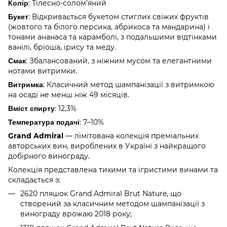
Колір
: Тілесно-солом’яний
Букет
: Відкривається букетом стиглих свіжих фруктів
(жовтого та білого персика, абрикоса та мандарина) і
тонами ананаса та карамболі, з подальшими відтінками
ванілі, бріоша, ірису та меду.
Смак
: Збалансований, з ніжним мусом та елегантними
нотами витримки.
Витримка
: Класичний метод шампанізації з витримкою
на осаді не менш ніж 49 місяців.
Вміст спирту
: 12,3%
Температура подачі
: 7–10%
Grand Admiral
— лімітована колекція преміальних
авторських вин, вироблених в Україні з найкращого
добірного винограду.
Колекція представлена тихими та ігристими винами та
складається з:
2620 пляшок Grand Admiral Brut Nature, що
створений за класичним методом шампанізації з
винограду врожаю 2018 року;