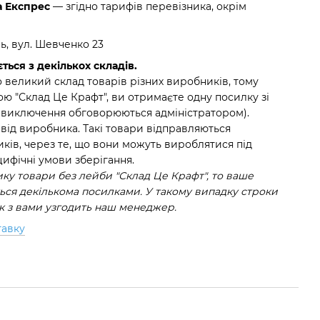
а Експрес
— згідно тарифів перевізника, окрім
нь, вул. Шевченко 23
ться з декількох складів.
 великий склад товарів різних виробників, тому
ю "Склад Це Крафт", ви отримаєте одну посилку зі
(виключення обговорюються адміністратором).
 від виробника. Такі товари відправляються
ків, через те, що вони можуть вироблятися під
ифічні умови зберігання.
у товари без лейби "Склад Це Крафт", то ваше
ся декількома посилками. У такому випадку строки
ок з вами узгодить наш менеджер.
тавку