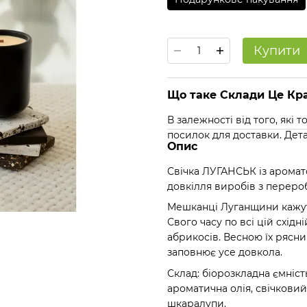
Купити
Що таке Склади Це Кра
В залежності від того, які
посилок для доставки. Дет
Опис
Cвічка ЛУГАНСЬК із аромат
довкілля виробів з перероб
Мешканці Луганщини кажуть,
Свого часу по всі цій схід
абрикосів. Весною їх рясний
заповнює усе довкола.
Склад: біорозкладна ємніст
ароматична олія, свічковий
шкаралупи.