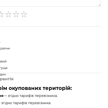
а
країни
євий
 гуща
один
рантія
крім окупованих територій:
ня
— згідно тарифів перевізника.
згідно тарифів перевізника.