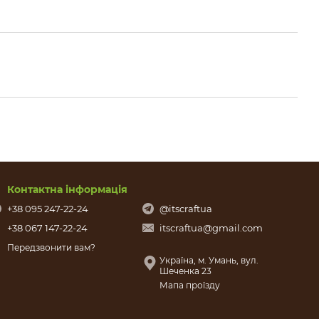
Контактна інформація
+38 095 247-22-24
@itscraftua
+38 067 147-22-24
itscraftua@gmail.com
Передзвонити вам?
Україна, м. Умань, вул.
Шеченка 23
Мапа проїзду