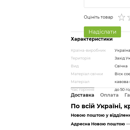
Оцініть товар
Надіслати
Характеристики
Країна-виробник
Україн
Територія
Захід У
Вид
Свічка
Матеріал свічки
Віск со
Матеріал
кавова
Час горіння
до 50 г
Доставка
Оплата
Га
По всій Україні, 
Новою поштою у відділен
Адресна Новою поштою
— 