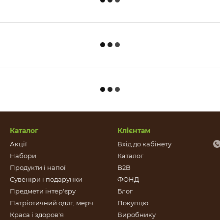
Каталог
Клієнтам
Акції
Вхід до кабінету
Набори
Каталог
Продукти і напої
B2B
Сувеніри і подарунки
ФОНД
Предмети інтер'єру
Блог
Патріотичний одяг, мерч
Покупцю
Краса і здоров'я
Виробнику