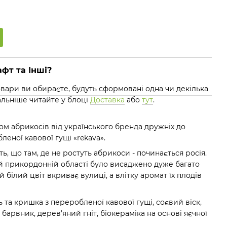
фт та Інші?
 товари ви обираєте, будуть сформовані одна чи декілька
альніше читайте у блоці
Доставка
або
тут
.
ом абрикосів від українського бренда дружніх до
леної кавової гущі «rekava».
 що там, де не ростуть абрикоси - починається росія.
ній прикордонній області було висаджено дуже багато
 білий цвіт вкриває вулиці, а влітку аромат їх плодів
ь та кришка з переробленої кавової гущі, соєвий віск,
 барвник, дерев'яний гніт, біокераміка на основі яєчної