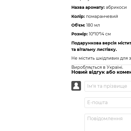
Назва аромату:
абрикоси
Колір:
помаранчевий
Об'єм:
180 мл
Розмір:
10*10*14 см
Подарункова версія місти
та вітальну листівку.
Не містить шкідливих для 
Виробляється в Україні.
Новий відгук або коме