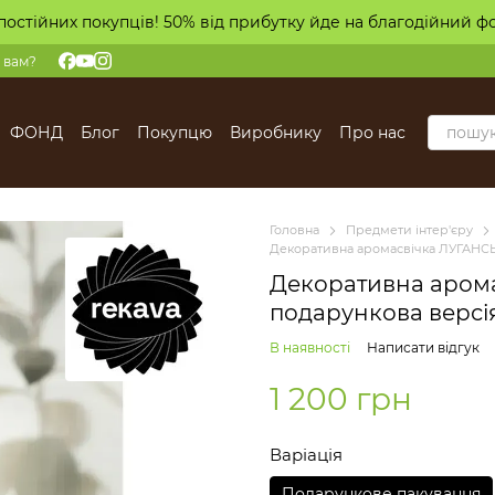
постійних покупців! 50% від прибутку йде на благодійний ф
 вам?
ФОНД
Блог
Покупцю
Виробнику
Про нас
Головна
Предмети інтер'єру
Декоративна аромасвічка ЛУГАНС
Декоративна аром
подарункова версі
В наявності
Написати відгук
1 200 грн
Варіація
Подарункове пакування