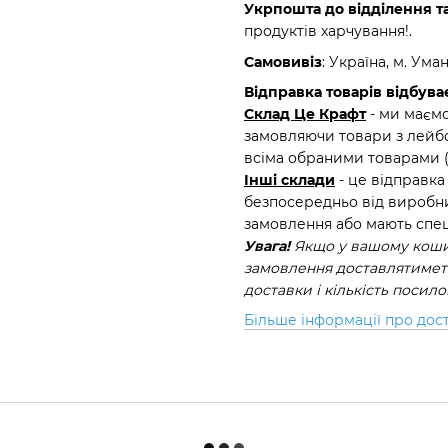
Укрпошта до відділення т
продуктів харчування!.
Самовивіз
: Україна, м. Ума
Відправка товарів відбуває
Склад Це Крафт
- ми маємо
замовляючи товари з лейбо
всіма обраними товарами 
Інші склади
- це відправка
безпосередньо від виробни
замовлення або мають спец
Увага!
Якщо у вашому кошик
замовлення доставлятиметь
доставки і кількість посил
Більше інформації про дос