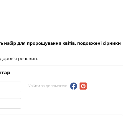
ть набір для пророщування квітів, подовжені сірники
здоров‘я речовин.
нтар
Увійти за допомогою