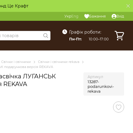
онд Це Крафт
Укр
Eng
Бажання
Вхід
Графік роботи:
Пн-Пт:
10:00–17:00
Свічки і свічники
Свічки і свічники rekava
ЬК подарункова версія REKAVA
асвічка ЛУГАНСЬК
Артикул
13287-
я REKAVA
podarunkovi-
rekava