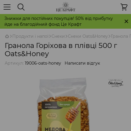
Знижки для постійних покупців! 50% від прибутку
йде на благодійний фонд Це Крафт
Продукти і напої
Снеки
Снеки Oats&Honey
Гранола Г
Гранола Горіхова в плівці 500 г
Oats&Honey
Артикул:
19006-oats-honey
Написати відгук