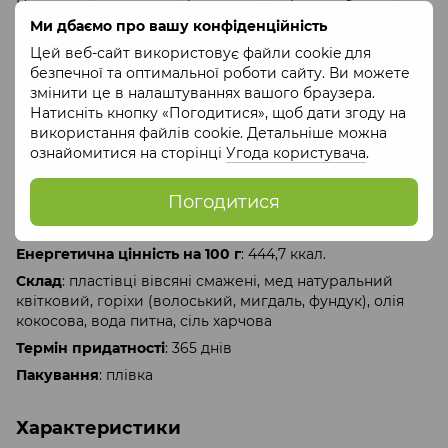
Надзвичайно смачний і корисний сніданок, багатий
клітковиною, вітамінами і мікроелементами.
Ми дбаємо про вашу конфіденційність
Гранола – це готовий до споживання продукт, який
Цей веб-сайт використовує файли cookie для
також смакує із молоком, йогуртом, кефіром,
безпечної та оптимальної роботи сайту. Ви можете
закваскою.
змінити це в налаштуваннях вашого браузера.
Натисніть кнопку «Погодитися», щоб дати згоду на
Для виробництва граноли ТМ “Oats&Honey”
використання файлів cookie. Детальніше можна
використовує тільки натуральні інгредієнти, не
ознайомитися на сторінці
Угода користувача
.
додаємо цукор та жодних підсилювачів смаку або
консервантів.
Погодитися
Харчова цінність на 100 г продукту
: білки 11,07 г., жири
25,12 г., вуглеводи 51,32 г.
Енергетична цінність на 100 г
: 444,7 ккал.
Склад
: пластівці вівсяні смажені, мед натуральний
квітковий, горіхи (волоський, мигдаль, фундук), олія
кокосова, вода питна, сіль харчова
Термін придатності
: 365 днів
Пакування
: плівка
Характеристики