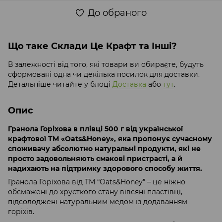
До обраного
Що таке Склади Це Крафт та Інші?
В залежності від того, які товари ви обираєте, будуть
сформовані одна чи декілька посилок для доставки.
Детальніше читайте у блоці
Доставка
або
тут
.
Опис
Гранола Горіхова в плівці 500 г від української
крафтової ТМ «Oats&Honey», яка пропонує сучасному
споживачу абсолютно натуральні продукти, які не
просто задовольняють смакові пристрасті, а й
надихають на підтримку здорового способу життя.
Гранола Горіхова від ТМ “Oats&Honey” – це ніжно
обсмажені до хрусткого стану вівсяні пластівці,
підсолоджені натуральним медом із додаванням
горіхів.