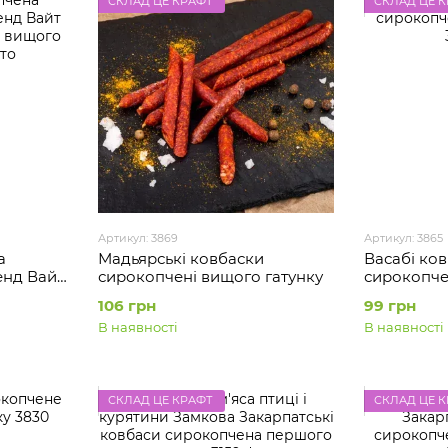
СКЛАД ЦЕ КРАФТ
СКЛАД ЦЕ 
Артикул: 3869
Артикул: 3865
а
Мадьярські ковбаски
Васабі ков
енд Вайт
сирокопчені вищого гатунку
сирокопче
и вищого
106 грн
99 грн
В наявності
В наявності
СКЛАД ЦЕ КРАФТ
СКЛАД ЦЕ 