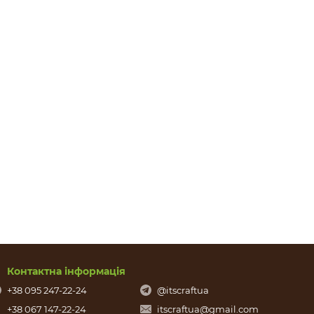
Контактна інформація
+38 095 247-22-24
@itscraftua
+38 067 147-22-24
itscraftua@gmail.com