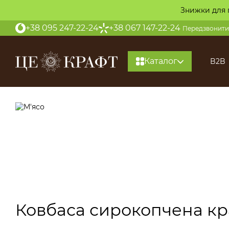
Перейти до основного контенту
Знижки для 
+38 095 247-22-24
+38 067 147-22-24
Передзвонити
Каталог
B2B
Ковбаса сирокопчена кр