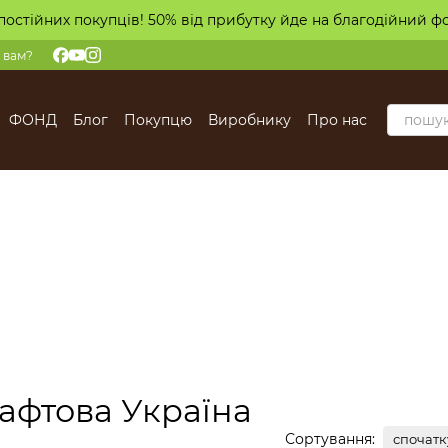
постійних покупців! 50% від прибутку йде на благодійний ф
 вам?
ФОНД
Блог
Покупцю
Виробнику
Про нас
афтова Україна
Сортування:
спочатк