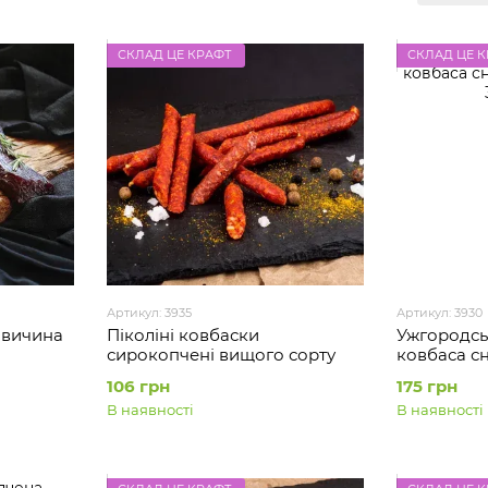
СКЛАД ЦЕ КРАФТ
СКЛАД ЦЕ 
Артикул: 3935
Артикул: 3930
овичина
Піколіні ковбаски
Ужгородсь
сирокопчені вищого сорту
ковбаса с
сирокопч
106 грн
175 грн
В наявності
В наявності