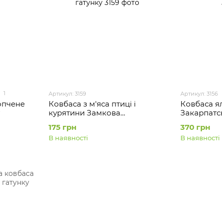
1
Артикул: 3159
Артикул: 3156
опчене
Ковбаса з м'яса птиці і
Ковбаса я
курятини Замкова
Закарпатс
Закарпатські ковбаси
сирокопче
175 грн
370 грн
сирокопчена першого
В наявності
В наявності
гатунку