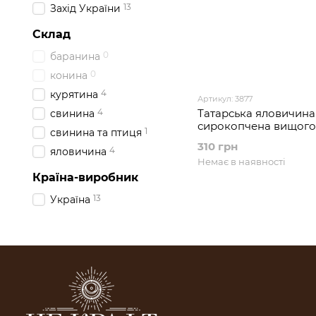
13
Захід України
Склад
0
баранина
0
конина
4
курятина
Артикул: 3877
4
Татарська яловичина
свинина
сирокопчена вищого
1
свинина та птиця
310 грн
4
яловичина
Немає в наявності
Країна-виробник
13
Україна