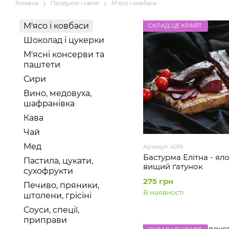
Головна
Продукти і напої
М'ясо і ковбаси
М'ясо і ковбаси
СКЛАД ЦЕ КРАФТ
Шоколад і цукерки
М'ясні консерви та
паштети
Сири
Вино, медовуха,
шафранівка
Кава
Чай
Мед
Артикул: 4019
Бастурма Елітна - ял
Пастила, цукати,
вищий ґатунок
сухофрукти
275 грн
Печиво, пряники,
В наявності
штолени, грісіні
Соуси, спеції,
приправи