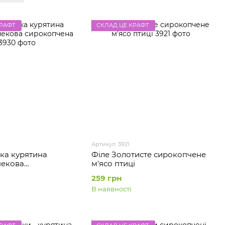
КРАФТ
СКЛАД ЦЕ КРАФТ
Артикул: 3921
ка курятина
Філе Золотисте сирокопчене
некова
м'ясо птиці
ена
259 грн
В наявності