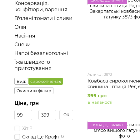
СКЛАД ЦЕ КРАФТ
Консервація,
конфітюри, варення
В'ялені томати і сливи
Олія
Насіння
Снеки
Напої безалкогольні
Їжа швидкого
приготування
Артикул: 3873
Ковбаса сирокопчен
Вид:
сирокопчена
свинина і птиця Ред 
Очистити фільтр
Закарпатські ковбас
399 грн
ґатунку
В наявності
Ціна, грн
Від Ціна, грн
До Ціна, грн
ОК
СКЛАД ЦЕ КРАФТ
0
Хіт
13
Склад Це Крафт