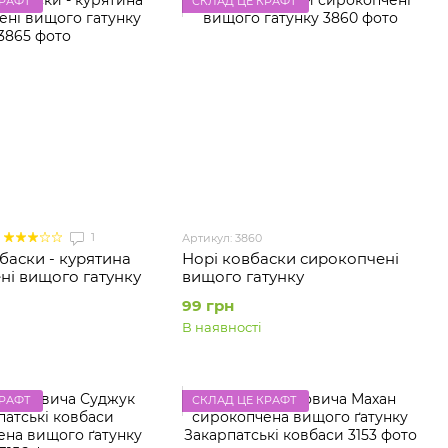
КРАФТ
СКЛАД ЦЕ КРАФТ
1
Артикул: 3860
баски - курятина
Норі ковбаски сирокопчені
ні вищого гатунку
вищого гатунку
99 грн
В наявності
КРАФТ
СКЛАД ЦЕ КРАФТ