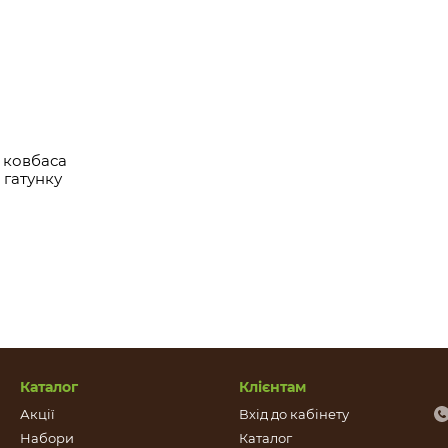
 ковбаса
 гатунку
Каталог
Клієнтам
Акції
Вхід до кабінету
Набори
Каталог