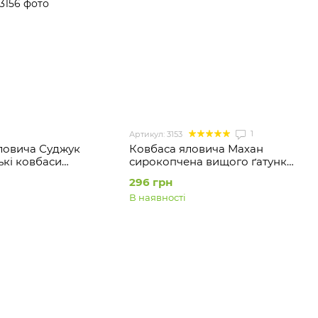
1
Артикул: 3153
ловича Суджук
Ковбаса яловича Махан
ькі ковбаси
сирокопчена вищого ґатунку
на вищого ґатунку
Закарпатські ковбаси
296 грн
В наявності