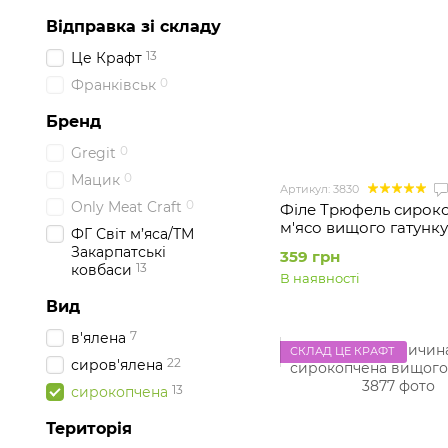
Відправка зі складу
13
Це Крафт
0
Франківськ
Бренд
0
Gregit
0
Мацик
Артикул: 3830
0
Only Meat Craft
Філе Трюфель сирок
м'ясо вищого гатунку
ФГ Світ м’яса/ТМ
Закарпатські
359 грн
13
ковбаси
В наявності
Вид
7
в'ялена
СКЛАД ЦЕ КРАФТ
22
сиров'ялена
13
сирокопчена
Територія