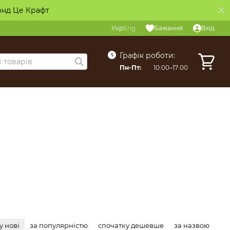
онд Це Крафт
Укр
Eng
Бажання
Вхід
Графік роботи:
Пн-Пт:
10:00–17:00
у нові
за популярністю
спочатку дешевше
за назвою