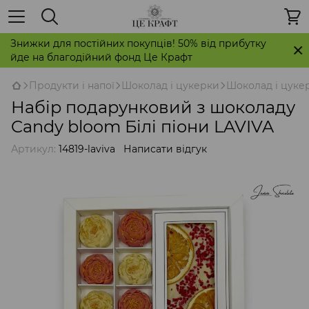
Знижки для постійних покупців! 50% від прибутку
йде на благодійний фонд Це Крафт
Продукти і напої
Шоколад і цукерки
Шоколад і цукер
Набір подарунковий з шоколаду
Candy bloom Білі піони LAVIVA
Артикул:
14819-laviva
Написати відгук