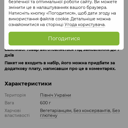
безпечної та оптимальної роботи сайту. Ви можете
До нього входить:
змінити це в налаштуваннях вашого браузера.
цукерки піони з білого шоколаду та шоколадка
Натисніть кнопку «Погодитися», щоб дати згоду на
Апельсин 260г,
використання файлів cookie. Детальніше можна
ознайомитися на сторінці
Угода користувача
.
чай авторський обліпиховий 210г,
шоколадка із молочного шоколаду Ягоди 90г,
Погодитися
Вага
: 600 г
Важливо! Товар виготовляється Під замовлення до 7
днів
Пакет не входить в набір, його можна придбати за
додаткову плату, написавши про це в коментарях.
Характеристики
Територія
Північ України
Вага
600 г
Харчові
Вегетаріанцям
,
Без консервантів
,
Без
властивості
глютену