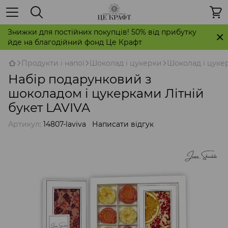
Знижки для постійних покупців! 50% від прибутку
йде на благодійний фонд Це Крафт
Продукти і напої
Шоколад і цукерки
Шоколад і цукер
Набір подарунковий з
шоколадом і цукерками Літній
букет LAVIVA
Артикул:
14807-laviva
Написати відгук