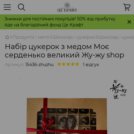
Знижки для постійних покупців! 50% від прибутку
йде на благодійний фонд Це Крафт
Продукти і напої
Шоколад і цукерки
Шоколад і цуке
Набір цукерок з медом Моє
серденько великий Жу-жу shop
Артикул:
15436-zhuzhu
1 відгук