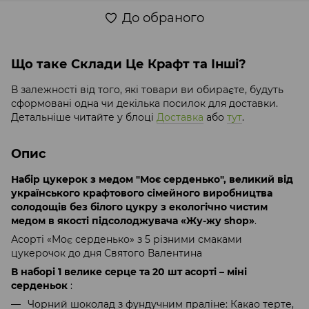
До обраного
Що таке Склади Це Крафт та Інші?
В залежності від того, які товари ви обираєте, будуть
сформовані одна чи декілька посилок для доставки.
Детальніше читайте у блоці
Доставка
або
тут
.
Опис
Набір цукерок з медом "Моє серденько", великий від
українського крафтового сімейного виробництва
солодощів без білого цукру з екологічно чистим
медом в якості підсолоджувача «Жу-жу shop»
.
Асорті «Моє серденько» з 5 різними смаками
цукерочок до дня Святого Валентина
В наборі 1 велике серце та 20 шт асорті – міні
серденьок
:
Чорний шоколад з фундучним праліне: Какао терте,