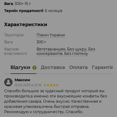
Вага
: 300+-15 г
Термін придатності
: 6 місяців
Характеристики
Територія
Північ України
Вага
300 г
Харчові
Вегетаріанцям
,
Без цукру
,
Без
властивості
консервантів
,
Без глютену
Відгуки
Доставка
Оплата
Гарантія
1
Максим
13.02.2025 в 22:16
Спасибо большое за чудесный продукт который вы
производите,а именно эти вкуснейшие конфеты без
добавления сахара. Очень вкусно. Качественная и
красивая упаковка,очень быстрая отправка.
Рекомендую к сотрудничеству. Спасибо.