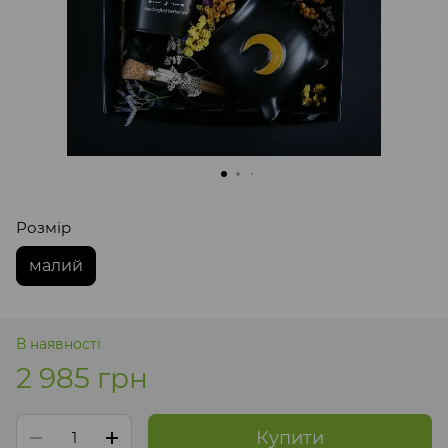
Розмір
малий
В наявності
2 985 грн
Купити