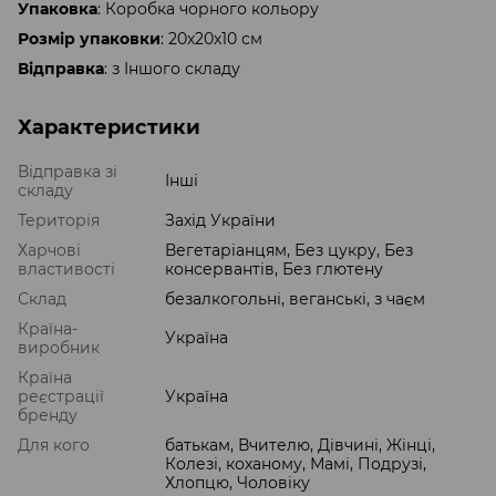
Упаковка
: Коробка чорного кольору
Розмір упаковки
: 20х20х10 см
Відправка
: з Іншого складу
Характеристики
Відправка зі
Інші
складу
Територія
Захід України
Харчові
Вегетаріанцям, Без цукру, Без
властивості
консервантів, Без глютену
Склад
безалкогольні, веганські, з чаєм
Країна-
Україна
виробник
Країна
реєстрації
Україна
бренду
Для кого
батькам, Вчителю, Дівчині, Жінці,
Колезі, коханому, Мамі, Подрузі,
Хлопцю, Чоловіку