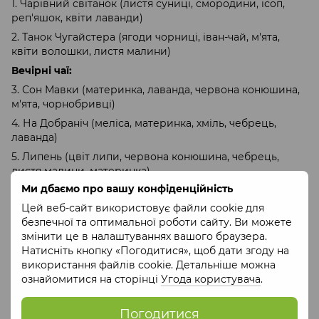
1. Чарівний світанок (листя суниці, смородини, ісоп,
реп'яшок, квіти лаванди)
2. Танок Чугайстера (ягоди чорниці, іван-чай, м'ята,
квіти волошки, листя малини)
Вечірні чаї:
3. Сон Мавки (материнка, лаванда, червона конюшина,
м'ята, чорнобривці)
4. На Добраніч (меліса, материнка, хміль, чебрець,
лаванда)
5. Липень (цвіт липи, червона конюшина, чебрець,
листя малини, материнка)
Ми дбаємо про вашу конфіденційність
6. Господар лісу (ягоди ялівцю, м'ята, листя малини,
листя суниці, медунка)
Цей веб-сайт використовує файли cookie для
безпечної та оптимальної роботи сайту. Ви можете
7. Піду по верес (квіти вересу, листя ожини, чорниці,
змінити це в налаштуваннях вашого браузера.
брусниці, м'ята).
Натисніть кнопку «Погодитися», щоб дати згоду на
Парфумерна композиція свічки створена ексклюзивно
використання файлів cookie. Детальніше можна
для нашого бренду київською парфумеркою із
ознайомитися на сторінці
Угода користувача
.
використанням високоякісних компонентів із Європи
та США, згідно нормативів IFRA.
Погодитися