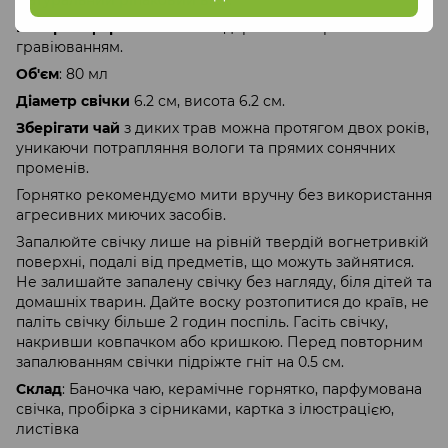
Натуральний ріпаковий віск.
Матеріал форми
: склянка із дерев'яною кришкою з
гравіюванням.
Об'єм
: 80 мл
Діаметр свічки
6.2 см, висота 6.2 см.
Зберігати чай
з диких трав можна протягом двох років,
уникаючи потрапляння вологи та прямих сонячних
променів.
Горнятко рекомендуємо мити вручну без використання
агресивних миючих засобів.
Запалюйте свічку лише на рівній твердій вогнетривкій
поверхні, подалі від предметів, що можуть зайнятися.
Не залишайте запалену свічку без нагляду, біля дітей та
домашніх тварин. Дайте воску розтопитися до країв, не
паліть свічку більше 2 годин поспіль. Гасіть свічку,
накривши ковпачком або кришкою. Перед повторним
запалюванням свічки підріжте гніт на 0.5 см.
Склад
: Баночка чаю, керамічне горнятко, парфумована
свічка, пробірка з сірниками, картка з ілюстрацією,
листівка