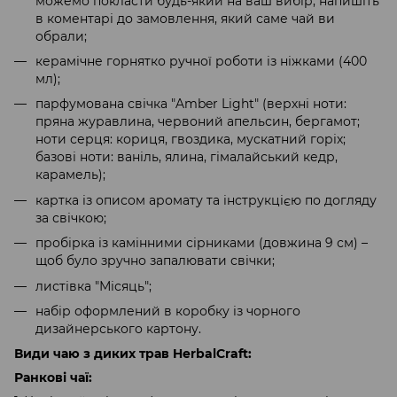
можемо покласти будь-який на ваш вибір, напишіть
в коментарі до замовлення, який саме чай ви
обрали;
керамічне горнятко ручної роботи із ніжками (400
мл);
парфумована свічка "Amber Light" (верхні ноти:
пряна журавлина, червоний апельсин, бергамот;
ноти серця: кориця, гвоздика, мускатний горіх;
базові ноти: ваніль, ялина, гімалайський кедр,
карамель);
картка із описом аромату та інструкцією по догляду
за свічкою;
пробірка із камінними сірниками (довжина 9 см) –
щоб було зручно запалювати свічки;
листівка "Місяць";
набір оформлений в коробку із чорного
дизайнерського картону.
Види чаю з диких трав HerbalCraft:
Ранкові чаї: