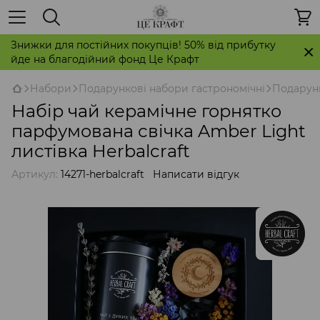
Знижки для постійних покупців! 50% від прибутку
йде на благодійний фонд Це Крафт
Набори
Подарункові набори гастрономічні
Подарунк
Набір чай керамічне горнятко
парфумована свічка Amber Light
листівка Herbalcraft
Артикул:
14271-herbalcraft
Написати відгук