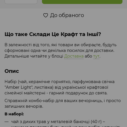
До обраного
Що таке Склади Це Крафт та Інші?
В залежності від того, які товари ви обираєте, будуть
сформовані одна чи декілька посилок для доставки.
Детальніше читайте у блоці
Доставка
або
тут
.
Опис
Набір (чай, керамічне горнятко, парфумована свічка
"Amber Light", листівка) від української крафтової
сімейної майстерні - гарний подарунок до свята.
Справжній комбо-набір для ваших вечорниць, і просто
затишних вечорів.
В наборі:
чай з диких трав у металевій баночці (40 г) –