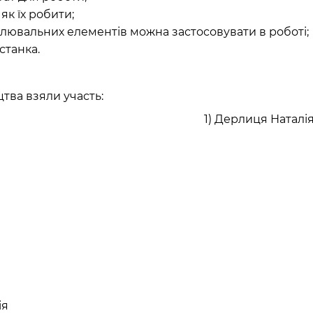
 як їх робити;
блювальних елементів можна застосовувати в роботі;
 станка.
ацтва взяли участь:
1) Дерлиця Наталі
ія