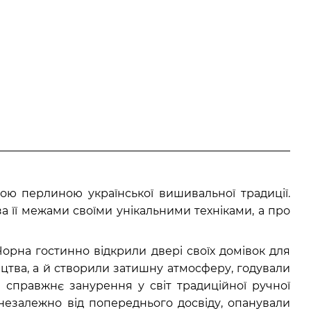
ою перлиною української вишивальної традиції.
за її межами своїми унікальними техніками, а про
Чорна гостинно відкрили двері своїх домівок для
цтва, а й створили затишну атмосферу, годували
я справжнє занурення у світ традиційної ручної
 незалежно від попереднього досвіду, опанували