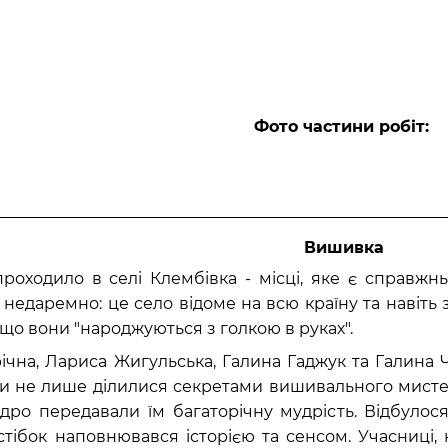
Фото частини робіт:
Вишивка
оходило в селі Клембівка - місці, яке є справжнь
недаремно: це село відоме на всю країну та навіть 
 що вони "народжуються з голкою в руках".
ічна, Лариса Жигульська, Галина Гаджук та Галина 
ни не лише ділилися секретами вишивального мисте
дро передавали їм багаторічну мудрість. Відбулос
тібок наповнювався історією та сенсом. Учасниці,