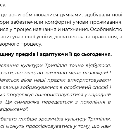
су.
 де вони обмінювалися думками, здобували нові
тори забезпечили комфортні умови проживання,
тися у процес навчання й натхнення. Особливістю
писував свої успіхи, досягнення та враження, а
творчого процесу.
дщину предків і адаптуючи її до сьогодення.
лення культури Трипілля точно відбулося.
азати, що ткацтво захопило мене назавжди! І
агатьох віків наші предки використовували
 та явища зображувалися в особливий спосіб і
ема продовжує використовуватися у народній
а. Ця символіка передається з покоління в
свідомлено”.
багато глибше зрозуміла культуру Трипілля,
осі можуть прослідковуватись у тому, що нам