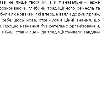
став не лише творчим, а й пізнавальним, адже
 розкриваючи глибини традиційного ремесла та
 були як новачки, які вперше взяли до рук пряжу,
ля себе щось нове, отримуючи цінні знання, що
. Процес навчання був ретельно організований,
в Буші став місцем, де традиції оживали завдяки