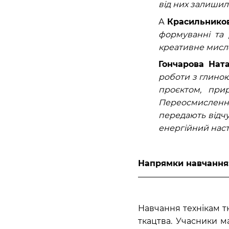
від них залишил
А
Красильников
формуванні та 
креативне мислен
Гончарова Ната
роботи з глиною
проєктом, при
Переосмислення
передають відчу
енергійний настр
Напрямки навчання
Навчання технікам тк
ткацтва. Учасники м