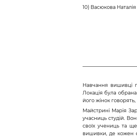
10) Васюкова Наталія
Навчання вишивці пр
Локація була обрана 
його жінок говорять,
Майстрині Марія Зар
учасниць студій. Во
своїх учениць та ще
вишивки, де кожен с