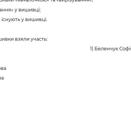
ання» у вишивці;
 існують у вишивці.
ишивки взяли участь:
1) Беленчук Софі
а
ова
на