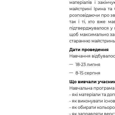
матеріалів і закін
майстрині Ірина та
розповідаючи про зв’
так і ті, хто вже м
підтверджувалося у 
щоб максимально зан
старанню майстринь 
Дати проведення
Навчання відбувалося
18-23 липня
8-15 серпня
Що вивчали учасни
Навчальна програма о
- які матеріали та д
- як виконувати існов
- як обирати кольоро
- як заправляти верс