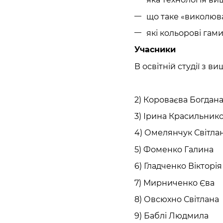
що таке «виколюв
які кольорові гами
Учасники
В освітній студії з в
2) Короваєва Богдан
3) Ірина Красильник
4) Омелянчук Світла
5) Фоменко Галина
6) Гладченко Вікторія
7) Мирниченко Єва
8) Овсюхно Світлана
9) Баблі Людмила