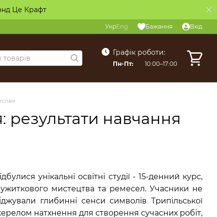
онд Це Крафт
Укр
Eng
Бажання
Вхід
Графік роботи:
Пн-Пт:
10:00–17:00
меслам
ля: результати навчання
улися унікальні освітні студії - 15-денний курс,
 ужиткового мистецтва та ремесел. Учасники не
іджували глибинні сенси символів Трипільської
 джерелом натхнення для створення сучасних робіт,