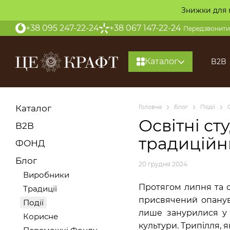
Перейти до основного контенту
Знижки для 
+38 095 247-22-24
+38 067 147-22-24
Передзвонити
Каталог
B2B
Каталог
Головна
Блог
Події
Освітні ст
B2B
традицій
ФОНД
Блог
20 грудня 2024
Виробники
Протягом липня та се
Традиції
присвячений опанува
Події
лише занурилися у 
Корисне
культури. Трипілля, 