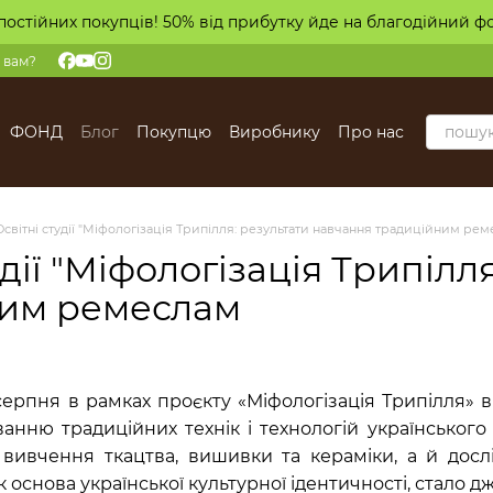
постійних покупців! 50% від прибутку йде на благодійний ф
 вам?
ФОНД
Блог
Покупцю
Виробнику
Про нас
Освітні студії "Міфологізація Трипілля: результати навчання традиційним ре
удії "Міфологізація Трипіл
ним ремеслам
рпня в рамках проєкту «Міфологізація Трипілля» відб
нню традиційних технік і технологій українського
вивчення ткацтва, вишивки та кераміки, а й досл
як основа української культурної ідентичності, стало