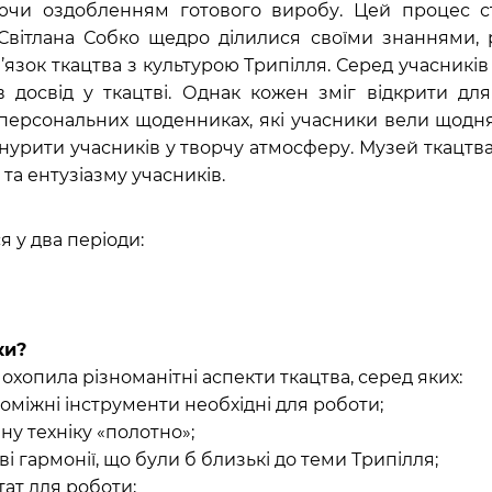
чуючи оздобленням готового виробу. Цей процес 
 Світлана Собко щедро ділилися своїми знаннями,
язок ткацтва з культурою Трипілля. Серед учасників
ав досвід у ткацтві. Однак кожен зміг відкрити д
персональних щоденниках, які учасники вели щодня
урити учасників у творчу атмосферу. Музей ткацтва 
та ентузіазму учасників.
 у два періоди:
ки?
хопила різноманітні аспекти ткацтва, серед яких:
опоміжні інструменти необхідні для роботи;
ну техніку «полотно»;
ві гармонії, що були б близькі до теми Трипілля;
тат для роботи;