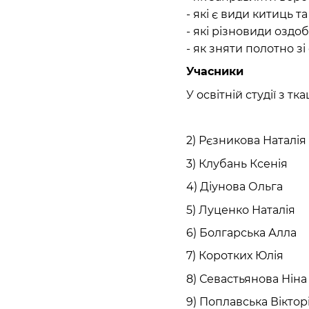
- які є види китиць та
- які різновиди оздо
- як зняти полотно зі
Учасники
У освітній студії з тк
2) Рєзникова Наталія
3) Клубань Ксенія
4) Діунова Ольга
5) Луценко Наталія
6) Болгарська Алла
7) Коротких Юлія
8) Севастьянова Ніна
9) Поплавська Віктор