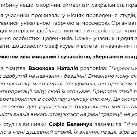
либину нашого коріння, символізм, сакральність і кра
я учасники проживали у місцях проведення студій,
увалися унікальною творчою атмосферою. Організа
ідні матеріали, щоб учасники могли повністю занури
ння особистих щоденників. Кожен учасник щодня за
іти, що дозволило зафіксувати всі етапи навчання і 
и мостом між минулим і сучасністю, зберігаючи спа
 з ткацтва,
Васюкова Наталія
розповіла: “
Переосмис
д здобутий на навчанні - безцінні. Впевнено можу ск
ло частинку мого серця. Усвідомила, що протягом б
терпретації світу, який їх оточував. Природні стихії
еретворилися в особливу знакову систему. Ця сист
ла основою для українського традиційного мистецтв
шість знаків використовуються на рівні традиції, не у
 студії з вишивки,
Софія Беленчук
, зазначила: “
Я на
о в мені душевний спокій. Їх знання, праця, віра д