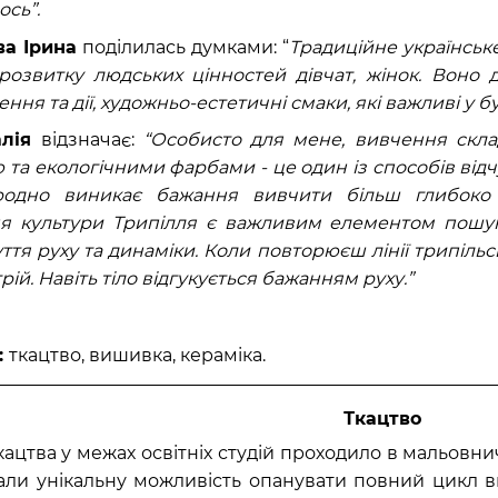
ось”.
а Ірина
поділилась думками: “
Традиційне українсь
розвитку людських цінностей дівчат, жінок. Воно 
ня та дії, художньо-естетичні смаки, які важливі у бу
лія
відзначає:
“Особисто для мене, вивчення скла
 та екологічними фарбами - це один із способів відч
родно виникає бажання вивчити більш глибоко і
 культури Трипілля є важливим елементом пошуку
ття руху та динаміки. Коли повторюєш лінії трипільс
ій. Навіть тіло відгукується бажанням руху.”
:
ткацтво, вишивка, кераміка.
Ткацтво
ацтва у межах освітніх студій проходило в мальовнич
али унікальну можливість опанувати повний цикл в