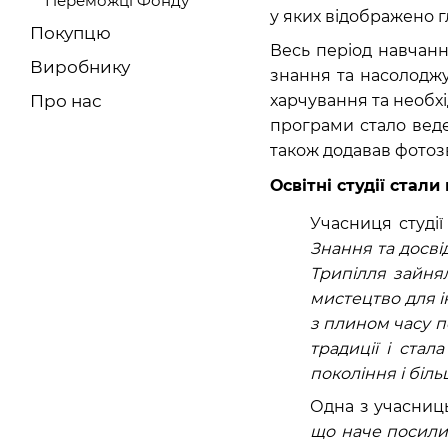
Переможці Фонду
у яких відображено г
Покупцю
Весь період навчанн
Виробнику
знання та насолодж
харчування та необх
Про нас
програми стало веде
також додавав фотозв
Освітні студії стал
Учасниця студії
Знання та досві
Трипілля зайня
мистецтво для ін
з плином часу п
традиції і ста
покоління і біль
Одна з учасниць
що наче посилил