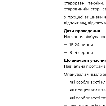
стародавні технік
старовинній історії с
У процесі вишивки ж
відпочиває, відключа
Дати проведення
Навчання відбувалося
18-24 липня
8-14 серпня
Що вивчали учасни
Навчальна програма 
Опанували чимало з
які особливості к
як працювати в тех
які особливості т
яка технологія ви