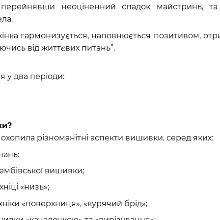
и, перейнявши неоціненний спадок майстринь, т
ела.
інка гармонизується, наповнюється позитивом, отр
ючись від життєвих питань”.
 у два періоди:
ки?
охопила різноманітні аспекти вишивки, серед яких:
нань:
лембівської вишивки;
ніці «низь»;
ехніки «поверхниця», «курячий брід»;
шивки «качалочкою» та «вирізування»;