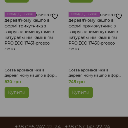
СКЛАД ЦЕ КРАФТ
СКЛАД ЦЕ КРАФТ
Соєва аромасвічка в
Соєва аромасвічка в
деревя'ному кашпо в формі
деревя'ному кашпо в формі
трикутника з закругленими
прямокутника з
830 грн
745 грн
кутами з натуральним
закругленими кутами з
камінням PRO.ECO
натуральним камінням
Купити
Купити
PRO.ECO
+38 095 247-22-24
+38 067 147-22-24