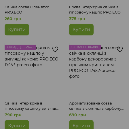
Свічка соєва Оленятко
Соєва інтер'єрна свічка в
PRO.ECO
гіпсовому кашпо PRO.ECO
260 грн
375 грн
Купити
Купити
СКЛАД ЦЕ КРАФТ
СКЛАД ЦЕ КРАФТ
Свічка інтер'єрна в
Ароматизована соєва
гіпсовому кашпо у вигляді
свічка в склянці з карбону
каменю PRO.ECO
декорована з гірським
790 грн
690 грн
кришталем PRO.ECO
Купити
Купити