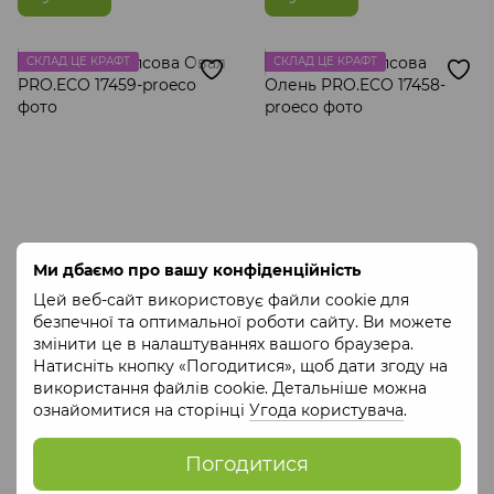
СКЛАД ЦЕ КРАФТ
СКЛАД ЦЕ КРАФТ
Ми дбаємо про вашу конфіденційність
Підставка гіпсова Овал
Підставка гіпсова Олень
PRO.ECO
PRO.ECO
Цей веб-сайт використовує файли cookie для
безпечної та оптимальної роботи сайту. Ви можете
260 грн
290 грн
змінити це в налаштуваннях вашого браузера.
Купити
Купити
Натисніть кнопку «Погодитися», щоб дати згоду на
використання файлів cookie. Детальніше можна
ознайомитися на сторінці
Угода користувача
.
СКЛАД ЦЕ КРАФТ
СКЛАД ЦЕ КРАФТ
Погодитися