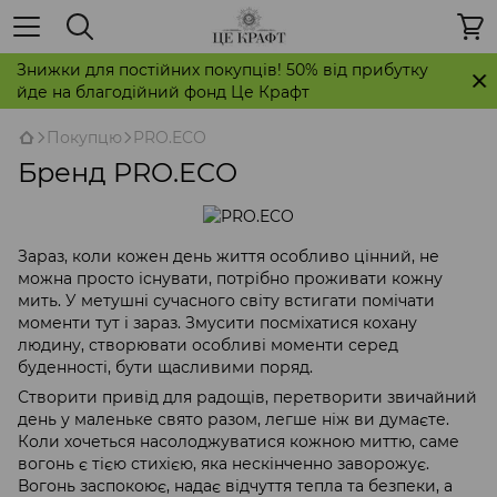
Знижки для постійних покупців! 50% від прибутку
йде на благодійний фонд Це Крафт
Покупцю
PRO.ECO
Бренд PRO.ECO
Зараз, коли кожен день життя особливо цінний, не
можна просто існувати, потрібно проживати кожну
мить. У метушні сучасного світу встигати помічати
моменти тут і зараз. Змусити посміхатися кохану
людину, створювати особливі моменти серед
буденності, бути щасливими поряд.
Створити привід для радощів, перетворити звичайний
день у маленьке свято разом, легше ніж ви думаєте.
Коли хочеться насолоджуватися кожною миттю, саме
вогонь є тією стихією, яка нескінченно заворожує.
Вогонь заспокоює, надає відчуття тепла та безпеки, а