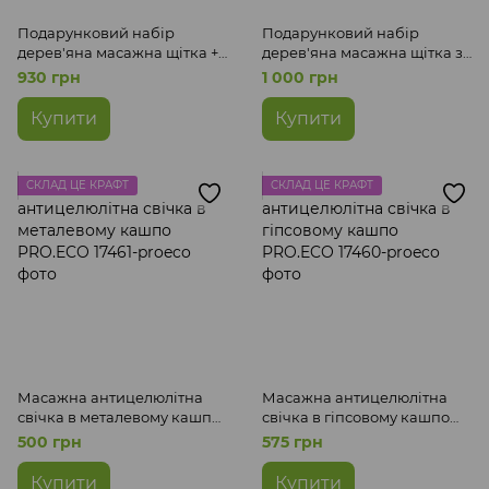
Подарунковий набір
Подарунковий набір
дерев'яна масажна щітка +
дерев'яна масажна щітка з
масажна антицелюлітна
натуральною щетиною +
930 грн
1 000 грн
свічка в гіпсовому кашпо
масажна антицелюлітна
PRO.ECO
свічка в гіпсовому кашпо
Купити
Купити
PRO.ECO
СКЛАД ЦЕ КРАФТ
СКЛАД ЦЕ КРАФТ
Масажна антицелюлітна
Масажна антицелюлітна
свічка в металевому кашпо
свічка в гіпсовому кашпо
PRO.ECO
PRO.ECO
500 грн
575 грн
Купити
Купити