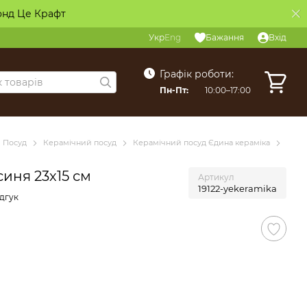
онд Це Крафт
Укр
Eng
Бажання
Вхід
Графік роботи:
Пн-Пт:
10:00–17:00
Посуд
Керамічний посуд
Керамічний посуд Єдина кераміка
синя 23х15 см
Артикул
19122-yekeramika
дгук