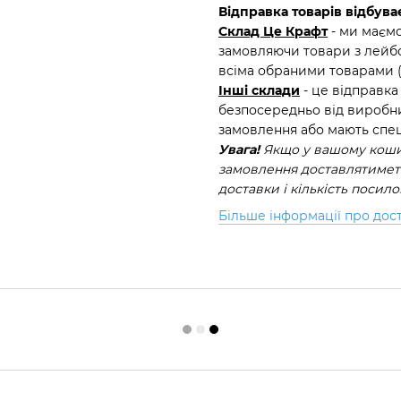
Відправка товарів відбуває
Склад Це Крафт
- ми маємо
замовляючи товари з лейбо
всіма обраними товарами 
Інші склади
- це відправка
безпосередньо від виробни
замовлення або мають спец
Увага!
Якщо у вашому кошик
замовлення доставлятиметь
доставки і кількість посил
Більше інформації про дос