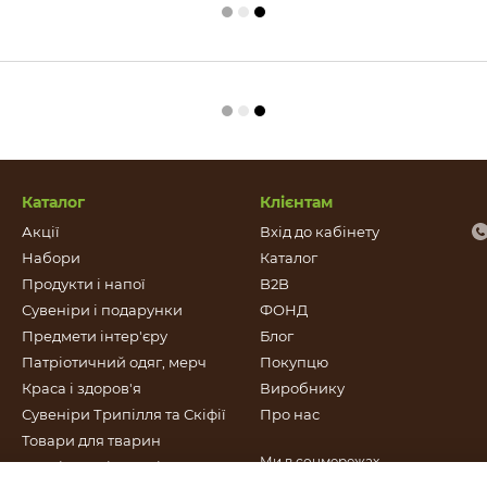
Каталог
Клієнтам
Акції
Вхід до кабінету
Набори
Каталог
Продукти і напої
B2B
Сувеніри і подарунки
ФОНД
Предмети інтер'єру
Блог
Патріотичний одяг, мерч
Покупцю
Краса і здоров'я
Виробнику
Сувеніри Трипілля та Скіфії
Про нас
Товари для тварин
Ми в соцмережах
Патріотичні сувеніри