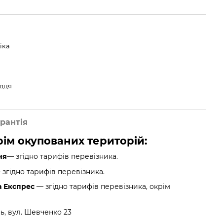
іка
юдця
рантія
крім окупованих територій:
ня
— згідно тарифів перевізника.
згідно тарифів перевізника.
а Експрес
— згідно тарифів перевізника, окрім
нь, вул. Шевченко 23