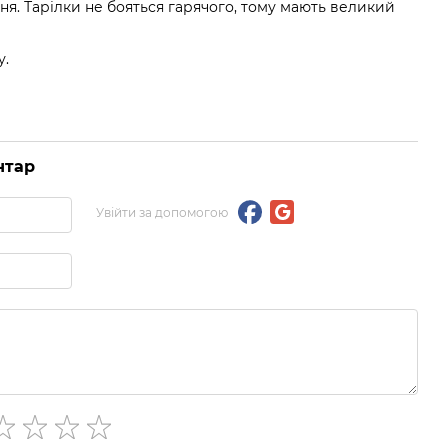
я. Тарілки не бояться гарячого, тому мають великий
у.
нтар
Увійти за допомогою