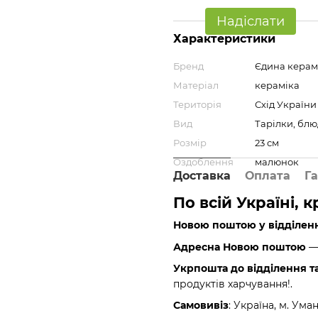
Надіслати
Характеристики
Бренд
Єдина керам
Матеріал
кераміка
Територія
Схід України
Вид
Тарілки, бл
Розмір
23 см
Оздоблення
малюнок
Доставка
Оплата
Га
По всій Україні, 
Новою поштою у відділен
Адресна Новою поштою
— 
Укрпошта до відділення т
продуктів харчування!.
Самовивіз
: Україна, м. Ума