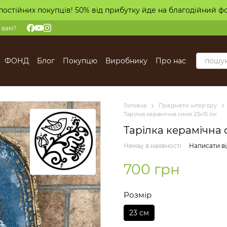
постійних покупців! 50% від прибутку йде на благодійний ф
 вам?
ФОНД
Блог
Покупцю
Виробнику
Про нас
Головна
Предмети інтер'єру
Тарілка керамічна синя 23х15 см
Тарілка керамічна 
Немає в наявності
Написати ві
700 грн
Розмір
23 см