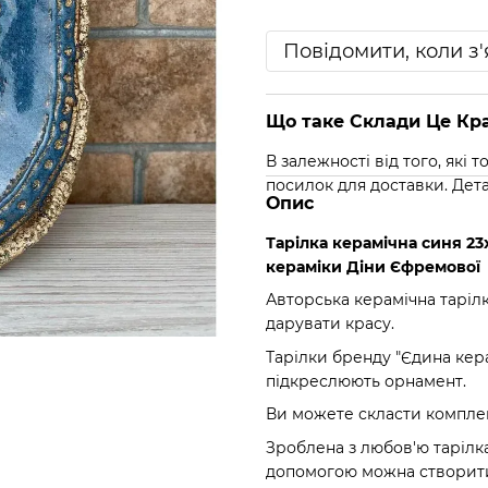
Повідомити, коли з
Що таке Склади Це Кра
В залежності від того, які
посилок для доставки. Дет
Опис
Тарілка керамічна синя 23
кераміки Діни Єфремової
Авторська керамічна тарілк
дарувати красу.
Тарілки бренду "Єдина кера
підкреслюють орнамент.
Ви можете скласти комплек
Зроблена з любов'ю тарілка є
допомогою можна створити 