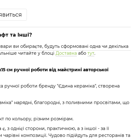
'явиться
фт та Інші?
 товари ви обираєте, будуть сформовані одна чи декілька
альніше читайте у блоці
Доставка
або
тут
.
х15 см ручної роботи від майстрині авторської
а ручної роботи бренду "Єдина кераміка", створена
міка" нарядні, благородні, з поливними просвітами, що
т по кольору, різним розмірам.
, з однієї сторони, практичною, а з іншої - за її
чарівні композиції. Чудово підійдуть для ресторанів та