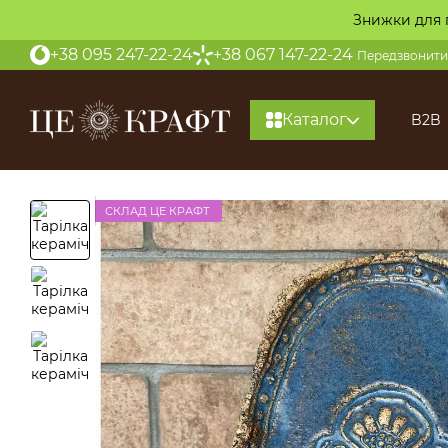
Перейти до основного контенту
Знижки для 
+38 095 247-22-24
+38 067 147-22-24
Передзвонити
Каталог
B2B
СКЛАД ЦЕ КРАФТ