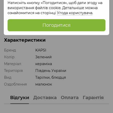
Натисніть кнопку «Погодитися», щоб дати згоду на
KAPSI - неперевершене поєднання традиційних
використання файлів cookie. Детальніше можна
українських мотивів із сучасними
ознайомитися на сторінці
Угода користувача
.
тенденціями,неповторний шарм українського
мистецтва, який принесе радість та красу у ваше
Погодитися
життя.
Характеристики
Бренд
KAPSI
Колір
Зелений
Матеріал
кераміка
Територія
Південь України
Вид
Тарілки, блюдця
Оздоблення
малюнок
Відгуки
Доставка
Оплата
Гарантія