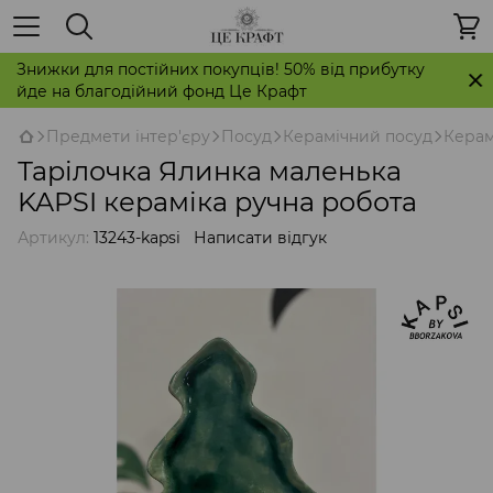
Знижки для постійних покупців! 50% від прибутку
йде на благодійний фонд Це Крафт
Предмети інтер'єру
Посуд
Керамічний посуд
Керам
Тарілочка Ялинка маленька
KAPSI кераміка ручна робота
Артикул:
13243-kapsi
Написати відгук