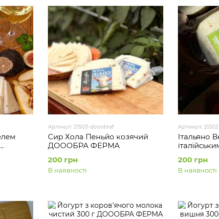
Артикул: 21503-dooobraf
Артикул: 21502
елем
Сир Хола Пеньйо козячий
Італьяно В
ДОООБРА ФЕРМА
італійськи
ДОООБРА
200 грн
200 грн
В наявності
В наявності