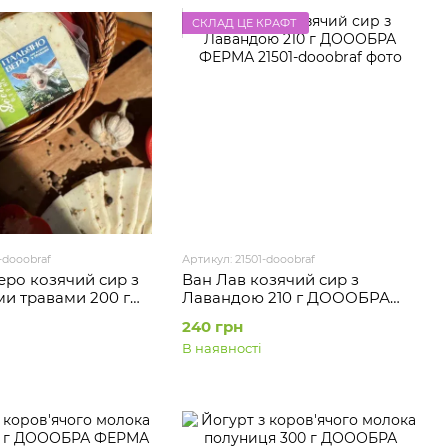
СКЛАД ЦЕ КРАФТ
-dooobraf
Артикул: 21501-dooobraf
еро козячий сир з
Ван Лав козячий сир з
ми травами 200 г
Лавандою 210 г ДОООБРА
 ФЕРМА
ФЕРМА
240 грн
В наявності