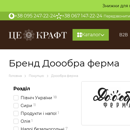
Перейти до основного контенту
Знижки для 
+38 095 247-22-24
+38 067 147-22-24
Передзвонити
Каталог
B2B
Бренд Доообра ферма
Головна
Покупцю
Доообра ферма
Розділ
18
Північ України
11
Сири
1
Продукти і напої
1
Олія
7
Напої безалкогольні