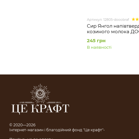
Артикул: 12805-dooobraf
Сир Янгол напівтвер
козиного молока Д
ФЕРМА упаковка
245 грн
В наявності
© 2020—2026
Інтернет-магазин і благодійний фонд "Це крафт"-