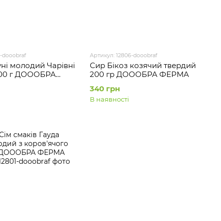
-dooobraf
Артикул: 12806-dooobraf
уні молодий Чарівні
Сир Бікоз козячий твердий
200 г ДОООБРА
200 гр ДОООБРА ФЕРМА
340 грн
В наявності