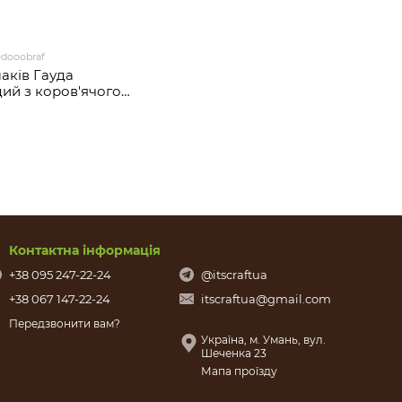
-dooobraf
аків Гауда
дий з коров'ячого
ОООБРА ФЕРМА
Контактна інформація
+38 095 247-22-24
@itscraftua
+38 067 147-22-24
itscraftua@gmail.com
Передзвонити вам?
Україна, м. Умань, вул.
Шеченка 23
Мапа проїзду