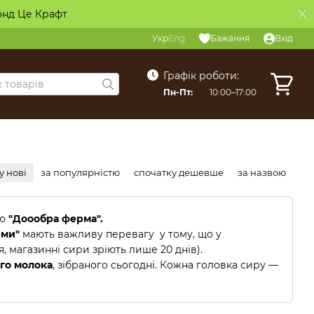
онд Це Крафт
Укр
Eng
Бажання
Вхід
Графік роботи:
Пн-Пт:
10:00–17:00
у нові
за популярністю
спочатку дешевше
за назвою
ею
"Доообра ферма".
рми"
мають важливу перевагу у тому, що у
я, магазинні сири зріють лише 20 днів).
ого молока
, зібраного сьогодні. Кожна головка сиру —