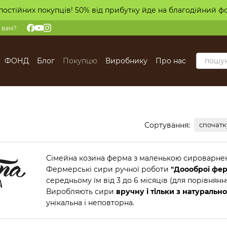
постійних покупців! 50% від прибутку йде на благодійний ф
 вам?
ФОНД
Блог
Покупцю
Виробнику
Про нас
Сортування:
спочатк
Сімейна козина ферма з маленькою сироварн
Фермерські сири ручної роботи
"Доооброї фе
середньому їм від 3 до 6 місяців (для порівнянн
Виробляють сири
вручну і тільки з натуральн
унікальна і неповторна.