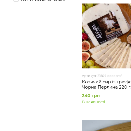
Артикул: 21504-dooobraf
Козячий сир із трюф
Чорна Перлина 220 г
ДОООБРА ФЕРМА
240 грн
В наявності