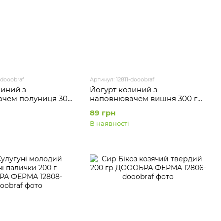
-dooobraf
Артикул: 12811-dooobraf
зиний з
Йогурт козиний з
чем полуниця 300
наповнювачем вишня 300 г
РА ФЕРМА
ДОООБРА ФЕРМА
89 грн
В наявності