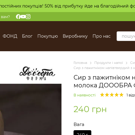
постійних покупців! 50% від прибутку йде на благодійний ф
 вам?
ФОНД
Блог
Покупцю
Виробнику
Про нас
Головна
Продукти і напої
Си
Сир з пажитніком напівтвердий з
Сир з пажитніком н
молока ДОООБРА 
В наявності
1 ві
240 грн
Вага