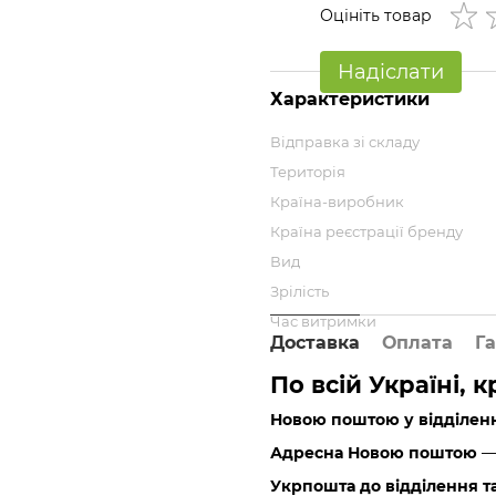
Оцініть товар
Надіслати
Характеристики
Відправка зі складу
Територія
Країна-виробник
Країна реєстрації бренду
Вид
Зрілість
Час витримки
Доставка
Оплата
Га
По всій Україні, 
Новою поштою у відділен
Адресна Новою поштою
— 
Укрпошта до відділення т