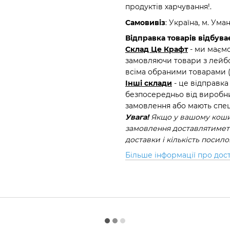
продуктів харчування!.
Самовивіз
: Україна, м. Ума
Відправка товарів відбуває
Склад Це Крафт
- ми маємо
замовляючи товари з лейбо
всіма обраними товарами 
Інші склади
- це відправка
безпосередньо від виробни
замовлення або мають спец
Увага!
Якщо у вашому кошик
замовлення доставлятиметь
доставки і кількість посил
Більше інформації про дос