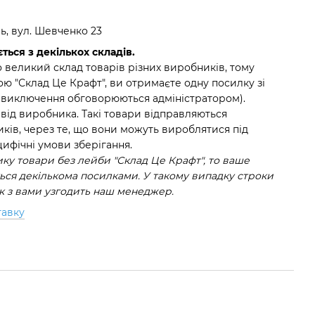
нь, вул. Шевченко 23
ться з декількох складів.
 великий склад товарів різних виробників, тому
ю "Склад Це Крафт", ви отримаєте одну посилку зі
(виключення обговорюються адміністратором).
 від виробника. Такі товари відправляються
ків, через те, що вони можуть вироблятися під
ифічні умови зберігання.
у товари без лейби "Склад Це Крафт", то ваше
ся декількома посилками. У такому випадку строки
ок з вами узгодить наш менеджер.
тавку