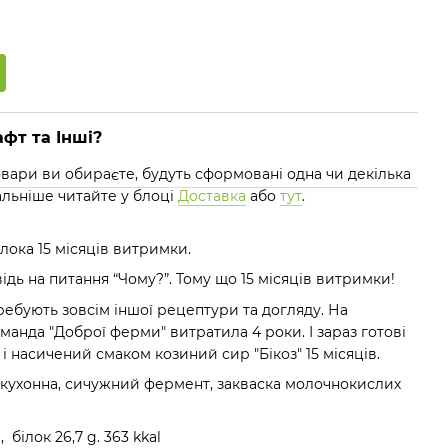
фт та Інші?
 товари ви обираєте, будуть сформовані одна чи декілька
альніше читайте у блоці
Доставка
або
тут
.
лока 15 місяців витримки.
відь на питання “Чому?”. Тому що 15 місяців витримки!
ебують зовсім іншої рецептури та догляду. На
анда "Доброї ферми" витратила 4 роки. І зараз готові
 насичений смаком козиний сир "Бікоз" 15 місяців.
ь кухонна, сичужний фермент, закваска молочнокислих
 білок 26,7 g. 363 kkal