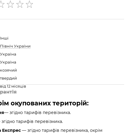
Інші
Північ України
Україна
Україна
козячий
твердий
від 12 місяців
рантія
крім окупованих територій:
ня
— згідно тарифів перевізника.
згідно тарифів перевізника.
а Експрес
— згідно тарифів перевізника, окрім