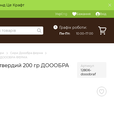
онд Це Крафт
Укр
Eng
Бажання
Вхід
Графік роботи:
Пн-Пт:
10:00–17:00
ри
Сири Доообра ферма
гр ДОООБРА ФЕРМА
 твердий 200 гр ДОООБРА
Артикул
12806-
dooobraf