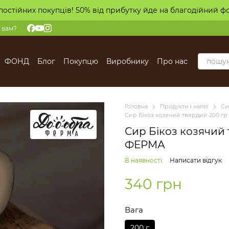
постійних покупців! 50% від прибутку йде на благодійний ф
 вам?
ФОНД
Блог
Покупцю
Виробнику
Про нас
Головна
Продукти і напої
Си
Сир Бікоз козячий твердий 200 
Сир Бікоз козячий
ФЕРМА
В наявності
Написати відгук
340 грн
Вага
200 г