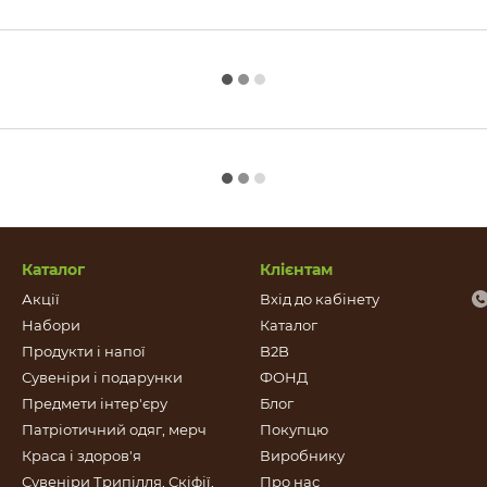
Каталог
Клієнтам
Акції
Вхід до кабінету
Набори
Каталог
Продукти і напої
B2B
Сувеніри і подарунки
ФОНД
Предмети інтер'єру
Блог
Патріотичний одяг, мерч
Покупцю
Краса і здоров'я
Виробнику
Сувеніри Трипілля, Скіфії,
Про нас