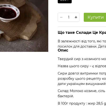
Купити
Що таке Склади Це Кра
В залежності від того, які
посилок для доставки. Дет
Опис
Твердий сир з козиного мо
Назва цього сиру – є відпо
Сири довгої витримки потр
розробку цього рецепту ком
дати українцям вишуканий і
Склад: Молоко козине, сіл
бактерій.
В 100г продукту : жир 28,5 g,