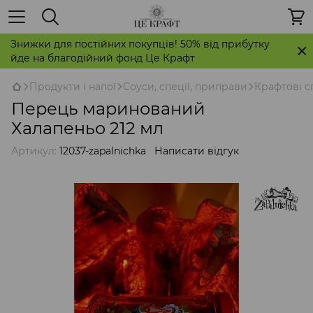
Знижки для постійних покупців! 50% від прибутку
йде на благодійний фонд Це Крафт
Продукти і напої
Соуси, спеції, приправи
Крафтові с
Перець маринований
Халапеньо 212 мл
Артикул:
12037-zapalnichka
Написати відгук