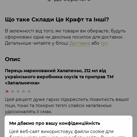
Що таке Склади Це Крафт та Інші?
В залежності від того, які товари ви обираєте, будуть
сформовані одна чи декілька посилок для доставки.
Детальніше читайте у блоці
Доставка
або
тут
.
Опис
Перець маринований Халапеньо, 212 мл від
українського виробника соусів та приправ ТМ
«Запальничка»
🔥
🔥 🔥 🔥 🔥
Цей рецепт дуже гарно підкреслить пікантність вашої
піци, тонкі та помірно теплі слайси халапеноьо
удосконалять її смак.
Виготовляється з перцю сорту Халапеньо (
вирощено в
Ми дбаємо про вашу конфіденційність
Україні
).
Цей веб-сайт використовує файли cookie для
Рекомендовано до піци, паніні, тартіл’я, такос, салатів,