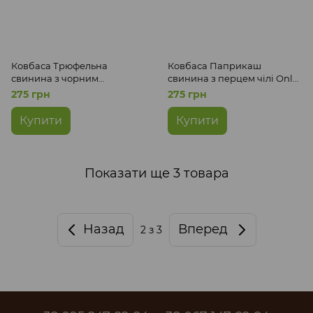
Ковбаса Трюфельна
Ковбаса Паприкаш
свинина з чорним
свинина з перцем чілі Only
трюфелем Only Meat Craft
Meat Craft 190 г
275 грн
275 грн
190 г
Купити
Купити
Показати ще 3 товара
Назад
Вперед
2
з 3