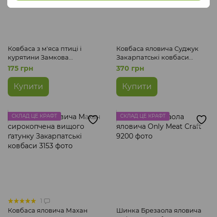
Ковбаса з м'яса птиці і
Ковбаса яловича Суджук
курятини Замкова
Закарпатські ковбаси
Закарпатські ковбаси
сирокопчена вищого
175 грн
370 грн
сирокопчена першого
ґатунку
гатунку
Купити
Купити
СКЛАД ЦЕ КРАФТ
СКЛАД ЦЕ КРАФТ
1
Ковбаса яловича Махан
Шинка Брезаола яловича