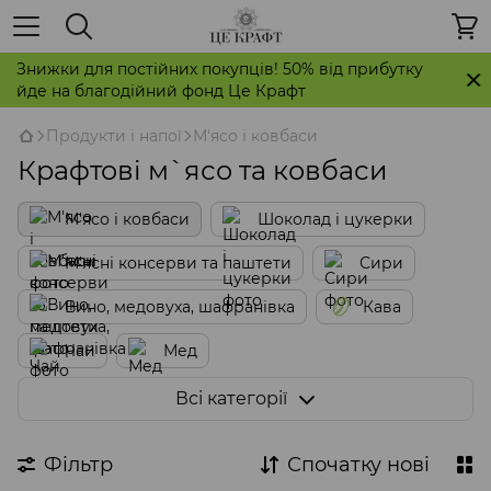
Знижки для постійних покупців! 50% від прибутку
йде на благодійний фонд Це Крафт
Продукти і напої
М'ясо і ковбаси
Крафтові м`ясо та ковбаси
М'ясо і ковбаси
Шоколад і цукерки
М'ясні консерви та паштети
Сири
Вино, медовуха, шафранівка
Кава
Чай
Мед
Пастила, цукати, сухофрукти
Всі категорії
Печиво, пряники, штолени, грісіні
Фільтр
Спочатку нові
Соуси, спеції, приправи