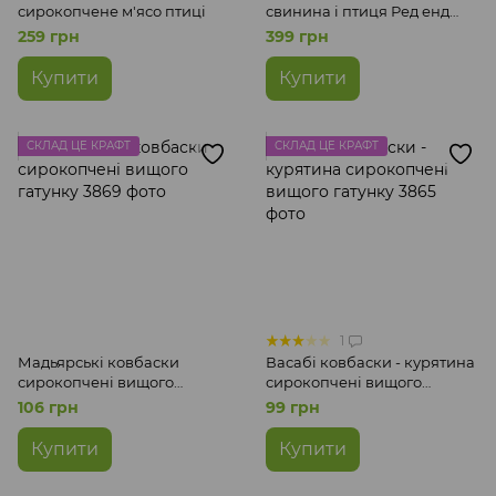
сирокопчене м'ясо птиці
свинина і птиця Ред енд
Вайт Закарпатські ковбаси
259 грн
399 грн
вищого ґатунку
Купити
Купити
СКЛАД ЦЕ КРАФТ
СКЛАД ЦЕ КРАФТ
1
Мадьярські ковбаски
Васабі ковбаски - курятина
сирокопчені вищого
сирокопчені вищого
гатунку
гатунку
106 грн
99 грн
Купити
Купити