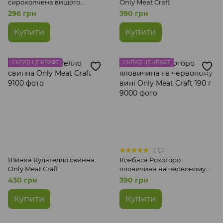
сирокопчена вищого
Only Meat Craft
ґатунку Закарпатські
296 грн
390 грн
ковбаси
Купити
Купити
СКЛАД ЦЕ КРАФТ
СКЛАД ЦЕ КРАФТ
2
Шинка Кулателло свинна
Ковбаса Рохоторо
Only Meat Craft
яловичина на червоному
вині Only Meat Craft 190 г
430 грн
390 грн
Купити
Купити