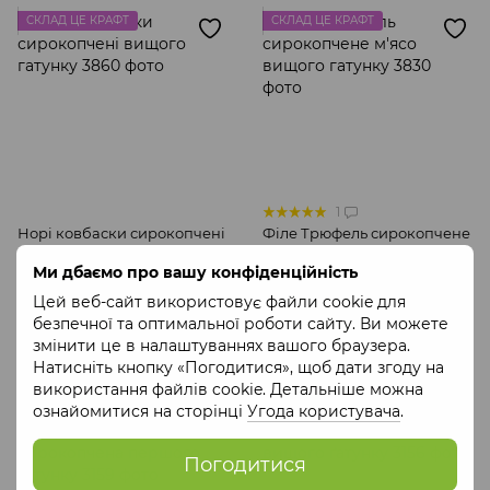
СКЛАД ЦЕ КРАФТ
СКЛАД ЦЕ КРАФТ
1
Норі ковбаски сирокопчені
Філе Трюфель сирокопчене
вищого гатунку
м'ясо вищого гатунку
Ми дбаємо про вашу конфіденційність
99 грн
359 грн
Цей веб-сайт використовує файли cookie для
Купити
Купити
безпечної та оптимальної роботи сайту. Ви можете
змінити це в налаштуваннях вашого браузера.
Натисніть кнопку «Погодитися», щоб дати згоду на
СКЛАД ЦЕ КРАФТ
СКЛАД ЦЕ КРАФТ
використання файлів cookie. Детальніше можна
ознайомитися на сторінці
Угода користувача
.
Погодитися