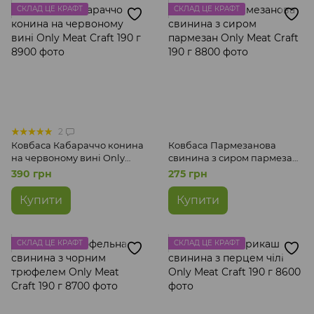
СКЛАД ЦЕ КРАФТ
СКЛАД ЦЕ КРАФТ
2
Ковбаса Кабараччо конина
Ковбаса Пармезанова
на червоному вині Only
свинина з сиром пармезан
Meat Craft 190 г
Only Meat Craft 190 г
390 грн
275 грн
Купити
Купити
СКЛАД ЦЕ КРАФТ
СКЛАД ЦЕ КРАФТ