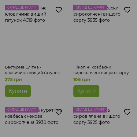
СКЛАД ЦЕ КРАФТ
СКЛАД ЦЕ КРАФТ
Консервація, конфітюри, варення
В'ялені томати і сливи
Олія
Насіння
Снеки
Напої безалкогольні
Їжа швидкого приготування
Бастурма Елітна -
Піколіні ковбаски
яловичина вищий ґатунок
сирокопчені вищого сорту
275 грн
106 грн
Купити
Купити
СКЛАД ЦЕ КРАФТ
СКЛАД ЦЕ КРАФТ