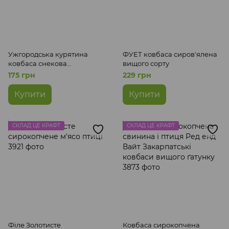
Ужгородська курятина
ФУЕТ ковбаса сиров'ялена
ковбаса снекова
вищого сорту
сирокопчена
175 грн
229 грн
Купити
Купити
СКЛАД ЦЕ КРАФТ
СКЛАД ЦЕ КРАФТ
Філе Золотисте
Ковбаса сирокопчена