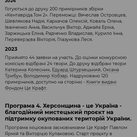
2024
Готуються до друку 200 примірників збірки
«Кентавріда.Том 2». Переможці: Вячеслав Островцев,
Шевлякова Надія, Каркачов Олексій, Коваль Олена,
Іванченко Анна, Васильчук Віктор, Аджайа Еріка,
Заржицька Еліна, Радченко Владислав, Курило Інна,
Переверзєва Вікторія, Глазунова Леся.
2023
Прийнято 44 заявки на участь. До оцінки конкурсною
комісією відібрані 24 твори. До друку відібрані твори
Катерина Колесник
,
Едуард Штурхецький
,
Оксана
Трибун
,
Володимир Кобзар
. Надруковано 120
примірників, доступно на сторінкі -
Книги видані
Фондом Це Крафт.
Програма 4. Херсонщина - це Україна -
благодійний мистецький проєкт на
підтримку окупованих територій України.
Програма ініціована засновниками Це Крафт Павлом
Ярмій та Вікторією Кулаковою. Старт проєкту в