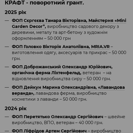
КРАФТ
- поворотний грант.
2025 рік
ФОП Сєргєєва Тамара Вікторівна, Майстерня «Mini
Garden Decor”
,
виробництво садового декору з
деревини, металу та арт-бетону з художнім
оформленням – 50 000 грн
ФОП Головко Вікторія Анатоліївна, MRIA.VR
–
виготовлення одягу, аксесуарів та прикрас – 50 000
грн.
ФОП Доброжанський Олександр Юрійович,
органічна ферма Ліхтенфельд,
ветеран – на
відновлення виробництва сиру – 50 000 грн.
ФОП Дейкун Марина Олександрівна, «Лавандова
веранда»
,
лавандова ферма, виробництво
косметики з лаванди – 50 000 грн.
2024 рік
ФОП Перетятько Олександр Сергійович
– швейне
виробництво, ВПО, ветеран – 40 000 грн.
ФОП Ліфрідов Артем Сергійович
– виробництво