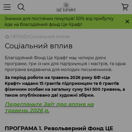
Знижки для постійних покупців! 50% від прибутку
йде на благодійний фонд Це Крафт
ФОНД
Соціальний вплив
Соціальний вплив
Благодійний Фонд Це Крафт має чотири діючі
програми, три із них для підприємців і мастрів, та одна
програма видавнича для молодих письменників.
За період роботи на травень 2026 року БФ «Це
Крафт» надано 15 грантів підприємцям та 6 грантів
фізичним особам на загальну суму 541 500 гривень, а
також опубліковано дві художні збірки.
Перегляньте Звіт про вплив на
травень 2026 р.
ПРОГРАМА 1. Револьверний Фонд
ЦЕ