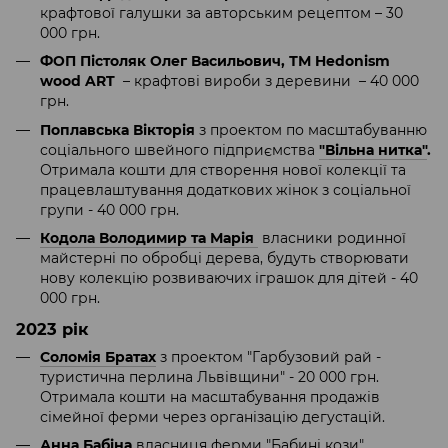
крафтової галушки за авторським рецептом – 30
000 грн.
ФОП Пістоляк Олег Васильович, ТМ Hedonism
wood ART
– крафтові вироби з деревини – 40 000
грн.
Поплавська Вікторія
з проектом по масштабуванню
соціального швейного підприємства
"Вільна нитка"
.
Отримала кошти для створення нової колекції та
працевлаштування додаткових жінок з соціальної
групи - 40 000 грн.
Кодола Володимир та Марія
власники родинної
майстерні по обробці дерева, будуть створювати
нову колекцію розвиваючих іграшок для дітей - 40
000 грн.
2023 рік
Соломія Братах
з проектом "Гарбузовий рай -
туристична перлина Львівщини" - 20 000 грн.
Отримала кошти на масштабування продажів
сімейної ферми через організацію дегустацій.
Анна Бабіна
власниця ферми "Бабині кози"