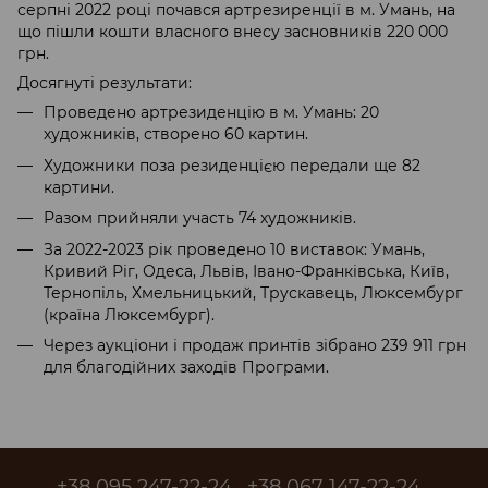
серпні 2022 році почався артрезиренції в м. Умань, на
що пішли кошти власного внесу засновників 220 000
грн.
Досягнуті результати:
Проведено артрезиденцію в м. Умань: 20
художників, створено 60 картин.
Художники поза резиденцією передали ще 82
картини.
Разом прийняли участь 74 художників.
За 2022-2023 рік проведено 10 виставок: Умань,
Кривий Ріг, Одеса, Львів, Івано-Франківська, Київ,
Тернопіль, Хмельницький, Трускавець, Люксембург
(країна Люксембург).
Через аукціони і продаж принтів зібрано 239 911 грн
для благодійних заходів Програми.
+38 095 247-22-24
+38 067 147-22-24