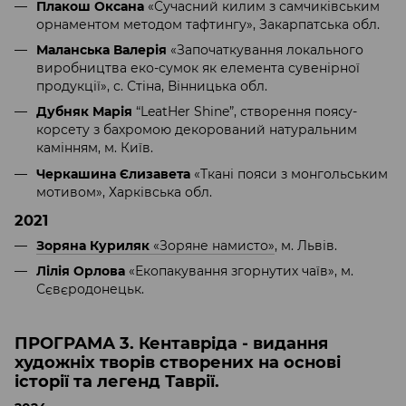
Плакош Оксана
«Сучасний килим з самчиківським
орнаментом методом тафтингу», Закарпатська обл.
Маланська Валерія
«Започаткування локального
виробництва еко-сумок як елемента сувенірної
продукції», с. Стіна, Вінницька обл.
Дубняк Марія
“LeatHer Shine”, створення поясу-
корсету з бахромою декорований натуральним
камінням, м. Київ.
Черкашина Єлизавета
«Ткані пояси з монгольським
мотивом», Харківська обл.
2021
Зоряна Куриляк
«Зоряне намисто»
, м. Львів.
Лілія Орлова
«Екопакування згорнутих чаїв», м.
Сєвєродонецьк.
ПРОГРАМА 3. Кентавріда - видання
художніх творів створених на основі
історії та легенд Таврії.