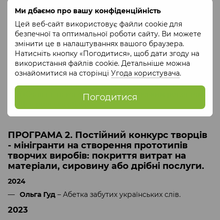
Консультаційні послуги
з впровадження
Ми дбаємо про вашу конфіденційність
підприємницької діяльності протягом 6 (шести)
Цей веб-сайт використовує файли cookie для
місяців за напрямками доопрацювання бізнес-
безпечної та оптимальної роботи сайту. Ви можете
моделі, брендування компанії та продукту,
змінити це в налаштуваннях вашого браузера.
бухгалтерський облік, онлайн-продажі, участь у
Натисніть кнопку «Погодитися», щоб дати згоду на
виставковій діяльності – Юлія Журавська
використання файлів cookie. Детальніше можна
(«Ремісничі свічки ДариНа», Львівська область),
ознайомитися на сторінці
Угода користувача
.
Святослав Сурма («Виготовлення паперових
торбинок», Львівська область), Віра Братченко
(«Соління та консервація за авторським рецептом»,
Погодитися
Дніпровська область).
ПРОГРАМА 2. Постійний конкурс творців
- мінігранти на створення прототипів
творчих виробів: покриття витрат на
матеріали, сировину або дрібні послуги.
2024
Ольга Гуд
– Абетка забутих українських слів.
2023